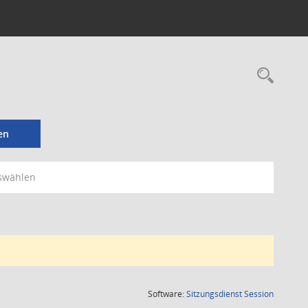
Rec
en
swählen
(Wird in
Software:
Sitzungsdienst
Session