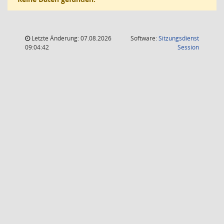
Letzte Änderung: 07.08.2026
Software:
Sitzungsdienst
(Wird in
09:04:42
Session