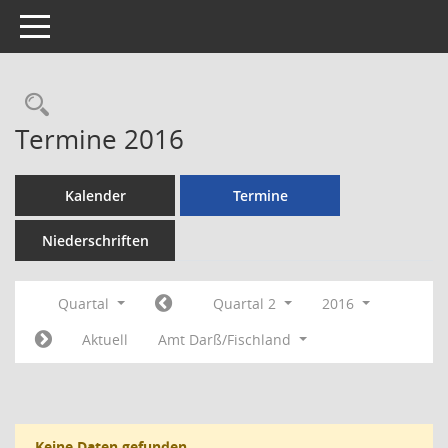
Toggle navigation
Rechercheauswahl
Termine 2016
Kalender
Termine
Niederschriften
Quartal
Quartal 2
2016
Aktuell
Amt Darß/Fischland
Keine Daten gefunden.