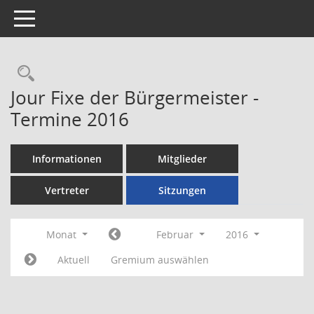
Toggle navigation
Rechercheauswahl
Jour Fixe der Bürgermeister -
Termine 2016
Informationen
Mitglieder
Vertreter
Sitzungen
Monat
Februar
2016
Aktuell
Gremium auswählen