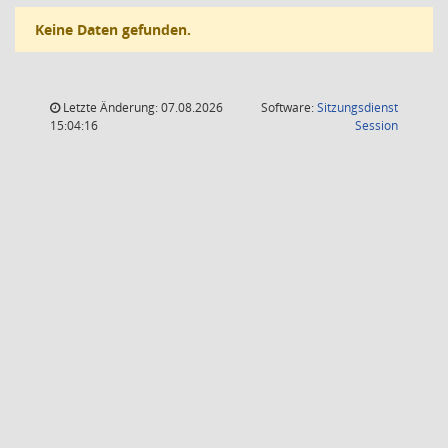
Keine Daten gefunden.
Letzte Änderung: 07.08.2026
Software:
Sitzungsdienst
(Wird in
15:04:16
Session