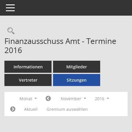
Toggle navigation
Rechercheauswahl
Finanzausschuss Amt - Termine
2016
Informationen
Mitglieder
Vertreter
Sitzungen
Monat
November
2016
Aktuell
Gremium auswählen