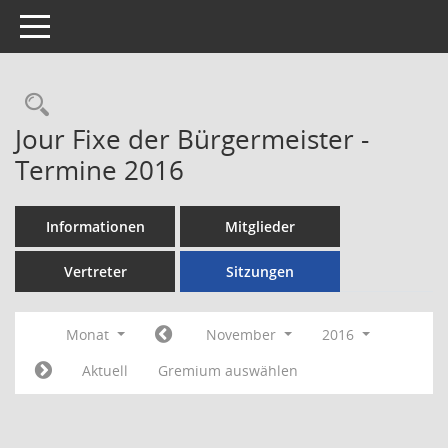
Toggle navigation
Rechercheauswahl
Jour Fixe der Bürgermeister -
Termine 2016
Informationen
Mitglieder
Vertreter
Sitzungen
Monat
November
2016
Aktuell
Gremium auswählen