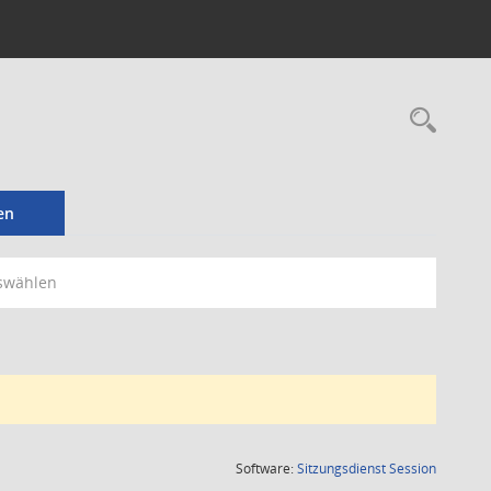
Rec
en
swählen
(Wird in
Software:
Sitzungsdienst
Session