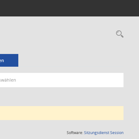
Rec
en
swählen
(Wird in
Software:
Sitzungsdienst
Session