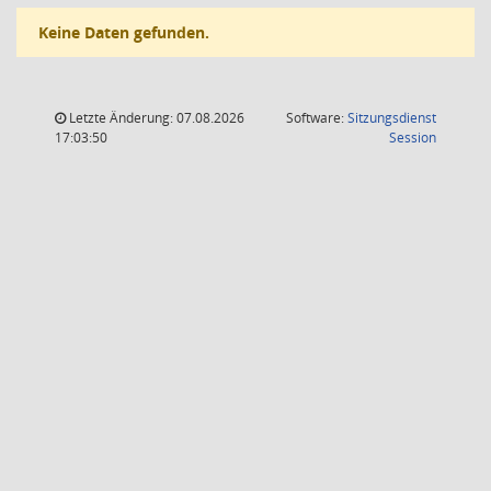
Keine Daten gefunden.
Letzte Änderung: 07.08.2026
Software:
Sitzungsdienst
(Wird in
17:03:50
Session