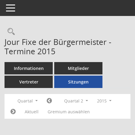
Toggle navigation
Rechercheauswahl
Jour Fixe der Bürgermeister -
Termine 2015
Informationen
Mitglieder
Vertreter
Sitzungen
Quartal
Quartal 2
2015
Aktuell
Gremium auswählen