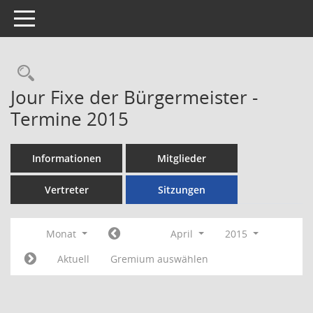
Toggle navigation
Rechercheauswahl
Jour Fixe der Bürgermeister -
Termine 2015
Informationen
Mitglieder
Vertreter
Sitzungen
Monat
April
2015
Aktuell
Gremium auswählen