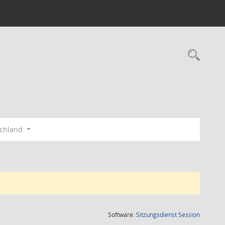
Rec
schland
(Wird in
Software:
Sitzungsdienst
Session