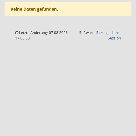
Keine Daten gefunden.
Letzte Änderung: 07.08.2026
Software:
Sitzungsdienst
(Wird in
17:03:50
Session