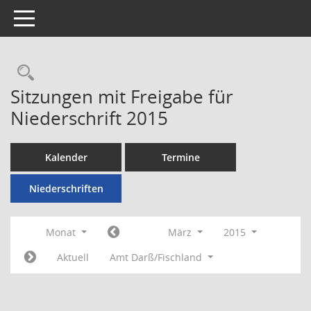
Toggle navigation
Rechercheauswahl
Sitzungen mit Freigabe für
Niederschrift 2015
Kalender
Termine
Niederschriften
Monat
März
2015
Aktuell
Amt Darß/Fischland