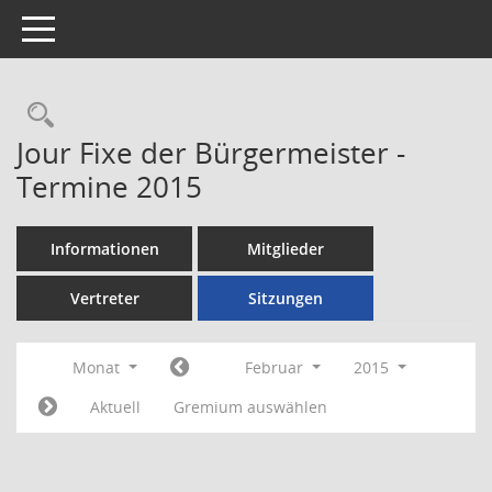
Toggle navigation
Rechercheauswahl
Jour Fixe der Bürgermeister -
Termine 2015
Informationen
Mitglieder
Vertreter
Sitzungen
Monat
Februar
2015
Aktuell
Gremium auswählen