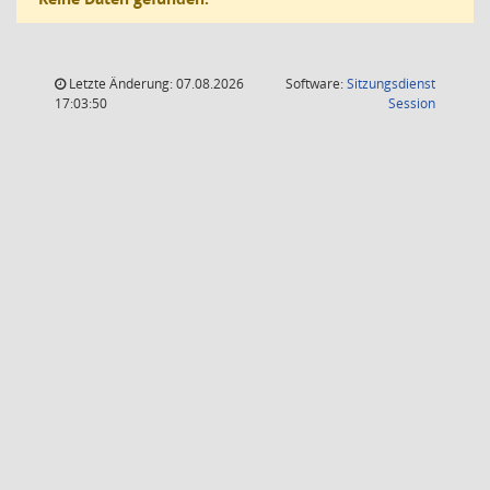
Letzte Änderung: 07.08.2026
Software:
Sitzungsdienst
(Wird in
17:03:50
Session