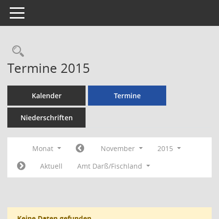
Toggle navigation
Rechercheauswahl
Termine 2015
Kalender
Termine
Niederschriften
Monat
November
2015
Aktuell
Amt Darß/Fischland
Keine Daten gefunden.