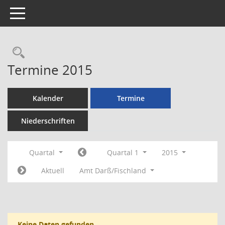
Toggle navigation
Rechercheauswahl
Termine 2015
Kalender
Termine
Niederschriften
Quartal
Quartal 1
2015
Aktuell
Amt Darß/Fischland
Keine Daten gefunden.