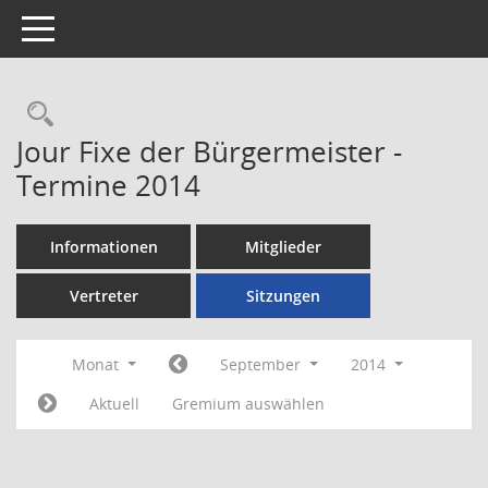
Toggle navigation
Rechercheauswahl
Jour Fixe der Bürgermeister -
Termine 2014
Informationen
Mitglieder
Vertreter
Sitzungen
Monat
September
2014
Aktuell
Gremium auswählen