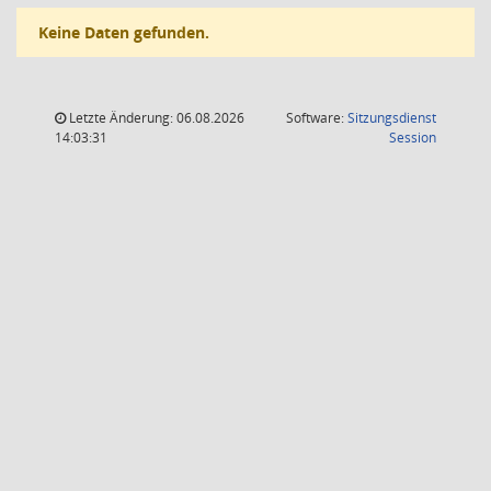
Keine Daten gefunden.
Letzte Änderung: 06.08.2026
Software:
Sitzungsdienst
(Wird in
14:03:31
Session