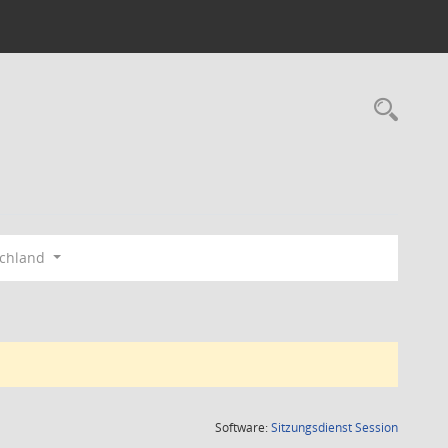
Rec
schland
(Wird in
Software:
Sitzungsdienst
Session