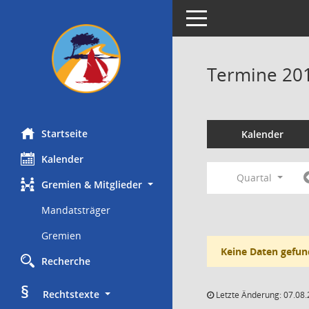
Toggle navigation
Termine 20
Startseite
Kalender
Kalender
Quartal
Gremien & Mitglieder
Mandatsträger
Gremien
Keine Daten gefun
Recherche
§
     Rechtstexte
Letzte Änderung: 07.08.