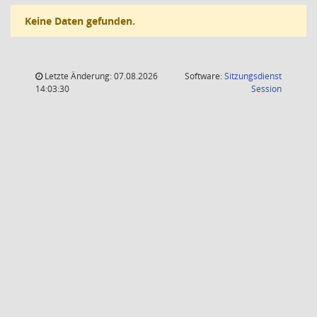
Keine Daten gefunden.
Letzte Änderung: 07.08.2026
Software:
Sitzungsdienst
(Wird in
14:03:30
Session