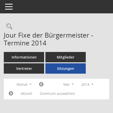
Toggle navigation
Rechercheauswahl
Jour Fixe der Bürgermeister -
Termine 2014
Informationen
Mitglieder
Vertreter
Sitzungen
Monat
Mai
2014
Aktuell
Gremium auswählen