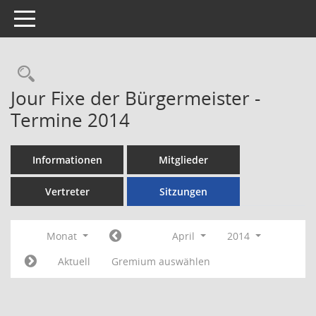
Toggle navigation
Rechercheauswahl
Jour Fixe der Bürgermeister -
Termine 2014
Informationen
Mitglieder
Vertreter
Sitzungen
Monat
April
2014
Aktuell
Gremium auswählen