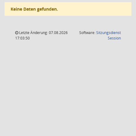
Keine Daten gefunden.
Letzte Änderung: 07.08.2026
Software:
Sitzungsdienst
(Wird in
17:03:50
Session