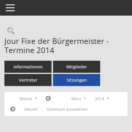
Toggle navigation
Rechercheauswahl
Jour Fixe der Bürgermeister -
Termine 2014
Informationen
Mitglieder
Vertreter
Sitzungen
Monat
März
2014
Aktuell
Gremium auswählen