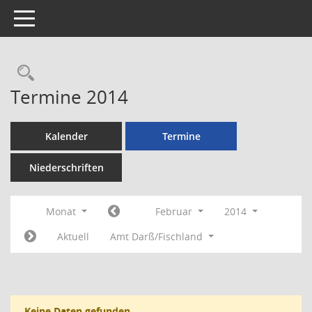
Toggle navigation
Rechercheauswahl
Termine 2014
Kalender
Termine
Niederschriften
Monat
Februar
2014
Aktuell
Amt Darß/Fischland
Keine Daten gefunden.