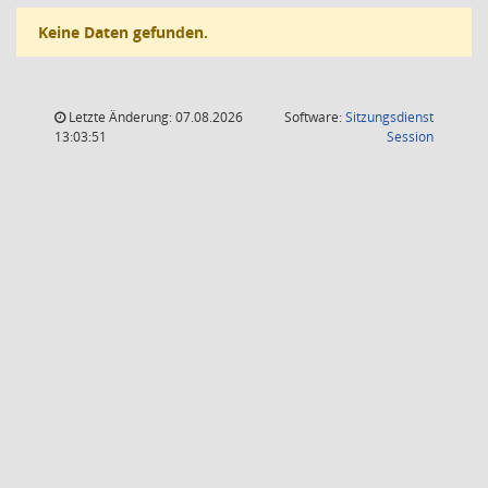
Keine Daten gefunden.
Letzte Änderung: 07.08.2026
Software:
Sitzungsdienst
(Wird in
13:03:51
Session