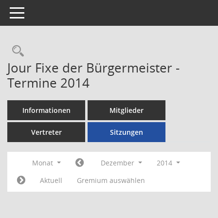
Toggle navigation
Rechercheauswahl
Jour Fixe der Bürgermeister -
Termine 2014
Informationen
Mitglieder
Vertreter
Sitzungen
Monat
Dezember
2014
Aktuell
Gremium auswählen