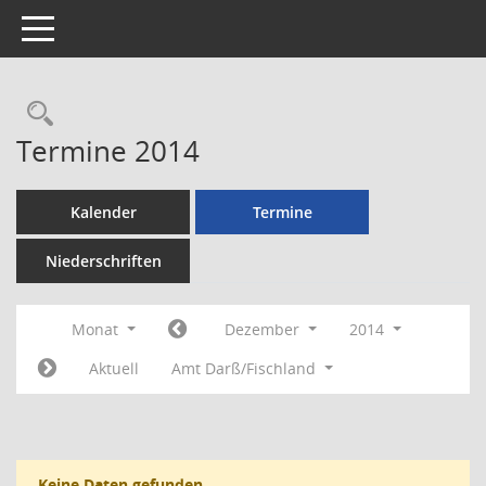
Toggle navigation
Rechercheauswahl
Termine 2014
Kalender
Termine
Niederschriften
Monat
Dezember
2014
Aktuell
Amt Darß/Fischland
Keine Daten gefunden.