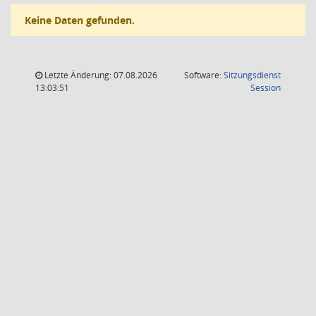
Keine Daten gefunden.
Letzte Änderung: 07.08.2026
Software:
Sitzungsdienst
(Wird in
13:03:51
Session