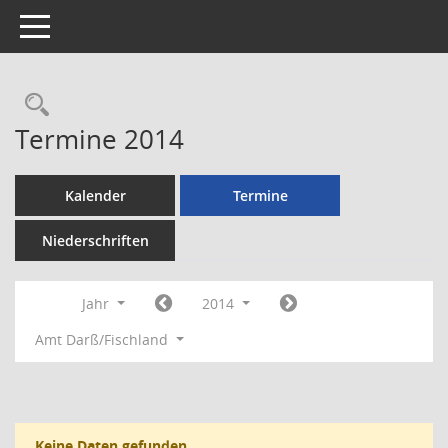
Toggle navigation
Rechercheauswahl
Termine 2014
Kalender
Termine
Niederschriften
Jahr
2014
Amt Darß/Fischland
Keine Daten gefunden.