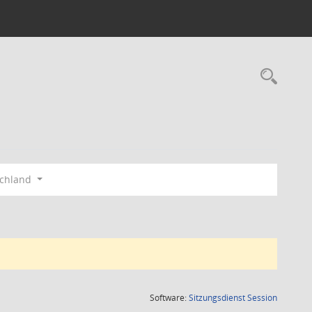
Rec
schland
(Wird in
Software:
Sitzungsdienst
Session