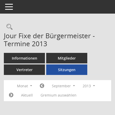
Toggle navigation
Rechercheauswahl
Jour Fixe der Bürgermeister -
Termine 2013
Informationen
Mitglieder
Vertreter
Sitzungen
Monat
September
2013
Aktuell
Gremium auswählen