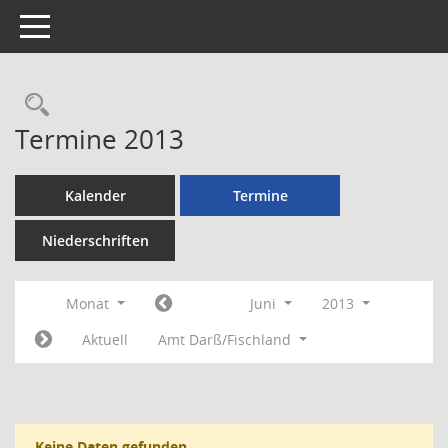
Toggle navigation
Rechercheauswahl
Termine 2013
Kalender
Termine
Niederschriften
Monat
Juni
2013
Aktuell
Amt Darß/Fischland
Keine Daten gefunden.