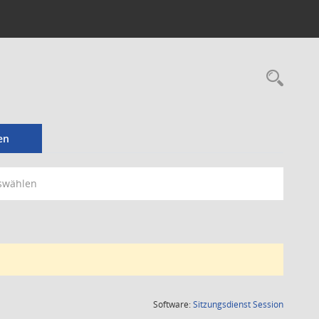
Rec
en
swählen
(Wird in
Software:
Sitzungsdienst
Session