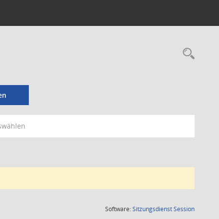
Rec
en
swählen
(Wird in
Software:
Sitzungsdienst
Session