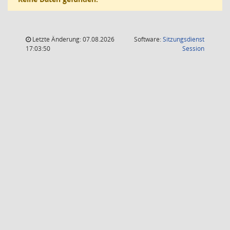
Letzte Änderung: 07.08.2026
Software:
Sitzungsdienst
(Wird in
17:03:50
Session