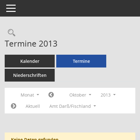
Toggle navigation
Rechercheauswahl
Termine 2013
Kalender
Termine
Niederschriften
Monat
Oktober
2013
Aktuell
Amt Darß/Fischland
Keine Daten gefunden.