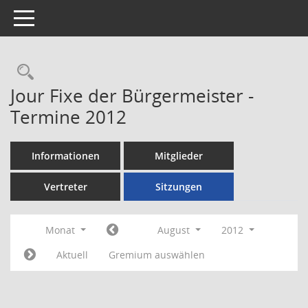
Toggle navigation
Rechercheauswahl
Jour Fixe der Bürgermeister -
Termine 2012
Informationen
Mitglieder
Vertreter
Sitzungen
Monat
August
2012
Aktuell
Gremium auswählen