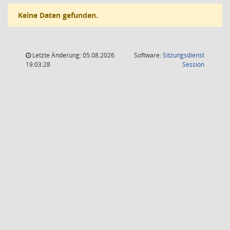
Keine Daten gefunden.
Letzte Änderung: 05.08.2026
Software:
Sitzungsdienst
(Wird in
19:03:28
Session