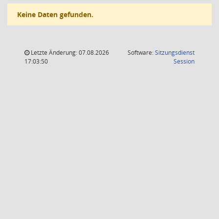
Keine Daten gefunden.
Letzte Änderung: 07.08.2026
Software:
Sitzungsdienst
(Wird in
17:03:50
Session