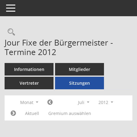
Toggle navigation
Rechercheauswahl
Jour Fixe der Bürgermeister -
Termine 2012
Informationen
Mitglieder
Vertreter
Sitzungen
Monat
Juli
2012
Aktuell
Gremium auswählen