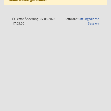
Letzte Änderung: 07.08.2026
Software:
Sitzungsdienst
(Wird in
17:03:50
Session