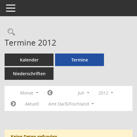
Toggle navigation
Rechercheauswahl
Termine 2012
Kalender
Termine
Niederschriften
Monat
Juli
2012
Aktuell
Amt Darß/Fischland
Keine Daten gefunden.