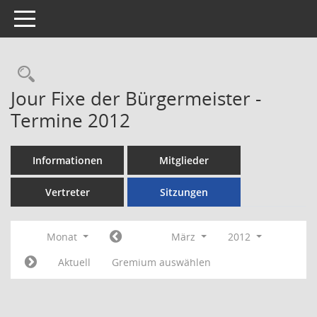
Toggle navigation
Rechercheauswahl
Jour Fixe der Bürgermeister -
Termine 2012
Informationen
Mitglieder
Vertreter
Sitzungen
Monat
März
2012
Aktuell
Gremium auswählen