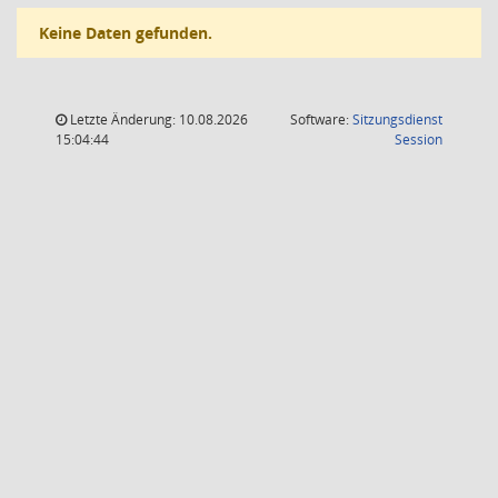
Keine Daten gefunden.
Letzte Änderung: 10.08.2026
Software:
Sitzungsdienst
(Wird in
15:04:44
Session