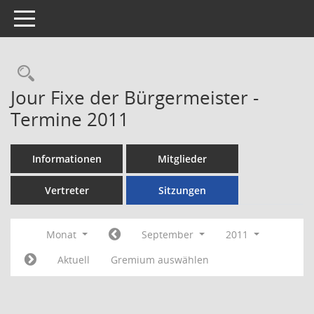
Toggle navigation
Rechercheauswahl
Jour Fixe der Bürgermeister -
Termine 2011
Informationen
Mitglieder
Vertreter
Sitzungen
Monat
September
2011
Aktuell
Gremium auswählen