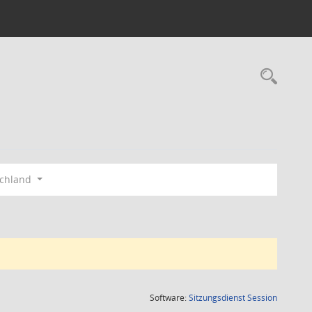
Rec
schland
(Wird in
Software:
Sitzungsdienst
Session