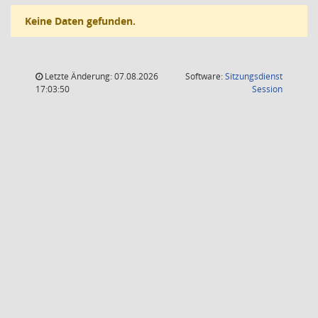
Keine Daten gefunden.
Letzte Änderung: 07.08.2026
Software:
Sitzungsdienst
(Wird in
17:03:50
Session