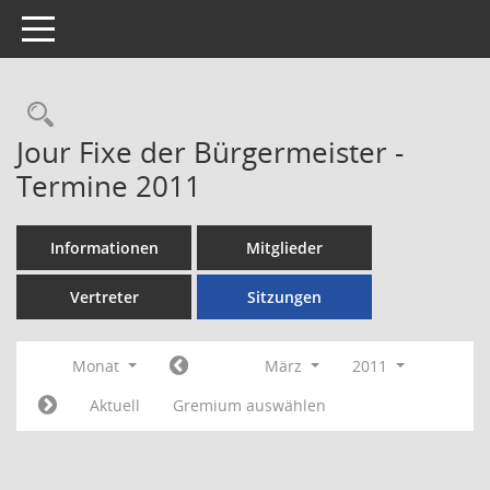
Toggle navigation
Rechercheauswahl
Jour Fixe der Bürgermeister -
Termine 2011
Informationen
Mitglieder
Vertreter
Sitzungen
Monat
März
2011
Aktuell
Gremium auswählen