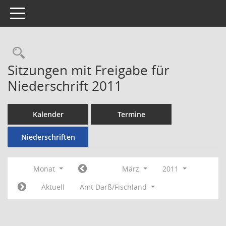
Toggle navigation
Rechercheauswahl
Sitzungen mit Freigabe für
Niederschrift 2011
Kalender
Termine
Niederschriften
Monat
März
2011
Aktuell
Amt Darß/Fischland