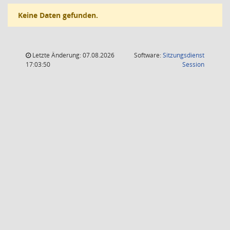
Keine Daten gefunden.
Letzte Änderung: 07.08.2026
Software:
Sitzungsdienst
(Wird in
17:03:50
Session