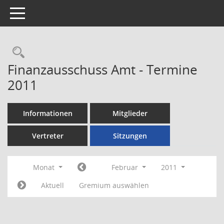
Toggle navigation
Rechercheauswahl
Finanzausschuss Amt - Termine
2011
Informationen
Mitglieder
Vertreter
Sitzungen
Monat
Februar
2011
Aktuell
Gremium auswählen