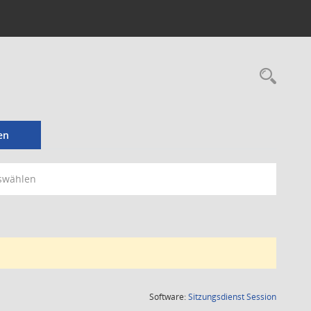
Rec
en
swählen
(Wird in
Software:
Sitzungsdienst
Session