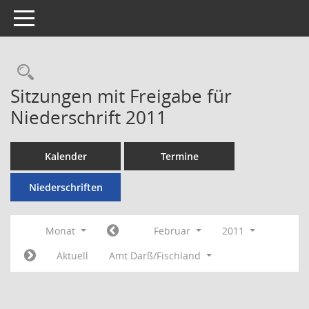
Toggle navigation
Rechercheauswahl
Sitzungen mit Freigabe für
Niederschrift 2011
Kalender
Termine
Niederschriften
Monat
Februar
2011
Aktuell
Amt Darß/Fischland