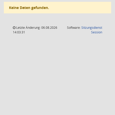
Keine Daten gefunden.
Letzte Änderung: 06.08.2026
Software:
Sitzungsdienst
(Wird in
14:03:31
Session