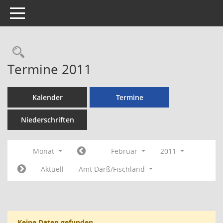
Toggle navigation
Rechercheauswahl
Termine 2011
Kalender
Termine
Niederschriften
Monat
Februar
2011
Aktuell
Amt Darß/Fischland
Keine Daten gefunden.