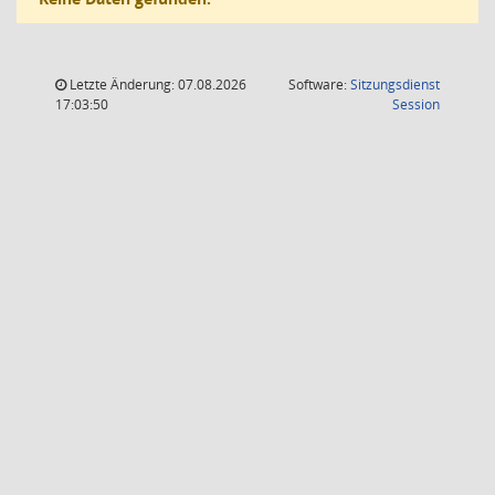
Letzte Änderung: 07.08.2026
Software:
Sitzungsdienst
(Wird in
17:03:50
Session