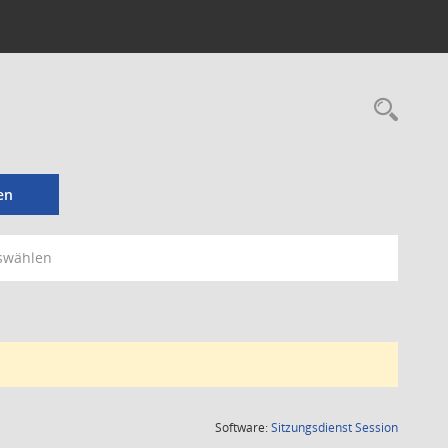
Rec
en
swählen
(Wird in
Software:
Sitzungsdienst
Session