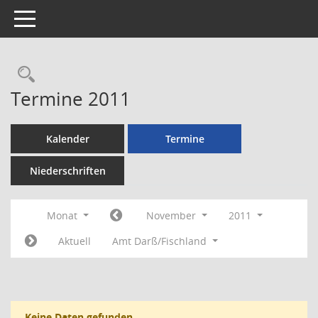
Toggle navigation
Rechercheauswahl
Termine 2011
Kalender
Termine
Niederschriften
Monat
November
2011
Aktuell
Amt Darß/Fischland
Keine Daten gefunden.