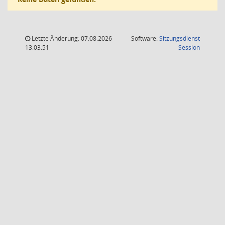
Letzte Änderung: 07.08.2026
Software:
Sitzungsdienst
(Wird in
13:03:51
Session