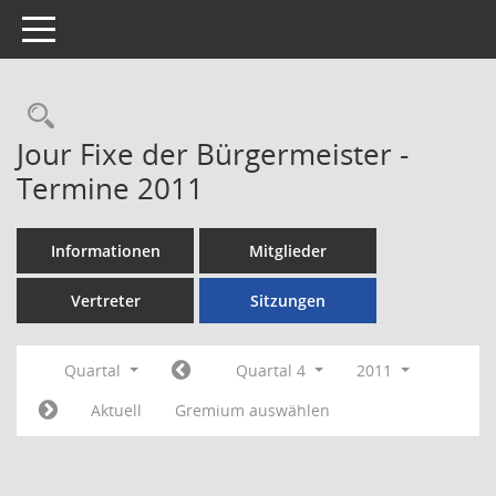
Toggle navigation
Rechercheauswahl
Jour Fixe der Bürgermeister -
Termine 2011
Informationen
Mitglieder
Vertreter
Sitzungen
Quartal
Quartal 4
2011
Aktuell
Gremium auswählen