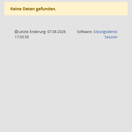
Keine Daten gefunden.
Letzte Änderung: 07.08.2026
Software:
Sitzungsdienst
(Wird in
17:03:50
Session