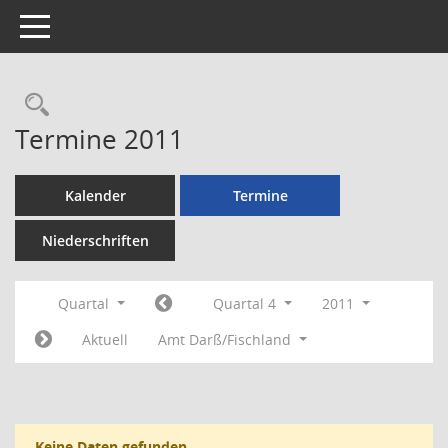
Toggle navigation
Rechercheauswahl
Termine 2011
Kalender
Termine
Niederschriften
Quartal
Quartal 4
2011
Aktuell
Amt Darß/Fischland
Keine Daten gefunden.