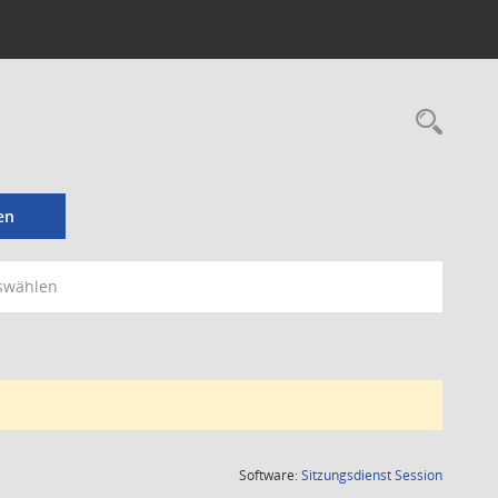
Rec
en
swählen
(Wird in
Software:
Sitzungsdienst
Session