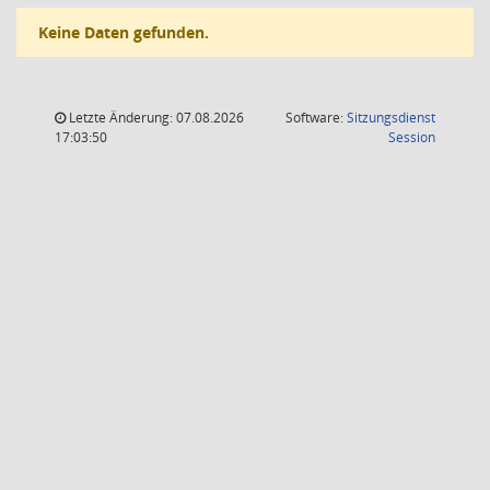
Keine Daten gefunden.
Letzte Änderung: 07.08.2026
Software:
Sitzungsdienst
(Wird in
17:03:50
Session