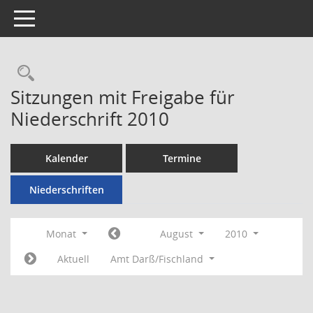
Toggle navigation
Rechercheauswahl
Sitzungen mit Freigabe für
Niederschrift 2010
Kalender
Termine
Niederschriften
Monat
August
2010
Aktuell
Amt Darß/Fischland