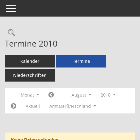
Toggle navigation
Rechercheauswahl
Termine 2010
Kalender
Termine
Niederschriften
Monat
August
2010
Aktuell
Amt Darß/Fischland
Keine Daten gefunden.