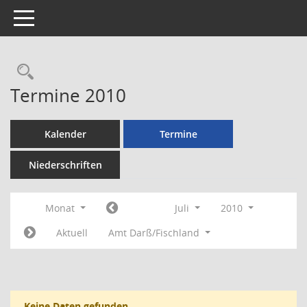
Toggle navigation
Rechercheauswahl
Termine 2010
Kalender
Termine
Niederschriften
Monat
Juli
2010
Aktuell
Amt Darß/Fischland
Keine Daten gefunden.