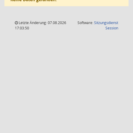
Letzte Änderung: 07.08.2026
Software:
Sitzungsdienst
(Wird in
17:03:50
Session